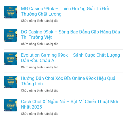
MG Casino 99ok – Thiên Đường Giải Trí Đổi
Thưởng Chất Lượng
Chức năng bình luận bị tắt
ở
MG
Casino
DG Casino 99ok – Sòng Bạc Đẳng Cấp Hàng Đầu
99ok
Thị Trường Việt
–
Chức năng bình luận bị tắt
ở
Thiên
DG
Đường
Casino
Evolution Gaming 99ok – Sảnh Cược Chất Lượng
Giải
99ok
Trí
Dẫn Đầu Châu Á
–
Đổi
Chức năng bình luận bị tắt
ở
Sòng
Thưởng
Evolution
Bạc
Chất
Gaming
Hướng Dẫn Chơi Xóc Đĩa Online 99ok Hiệu Quả
Đẳng
Lượng
99ok
Cấp
Thắng Lớn
–
Hàng
Chức năng bình luận bị tắt
ở
Sảnh
Đầu
Hướng
Cược
Thị
Dẫn
Cách Chơi Xí Ngầu Nổ – Bật Mí Chiến Thuật Mới
Chất
Trường
Chơi
Lượng
Nhất 2025
Việt
Xóc
Dẫn
Chức năng bình luận bị tắt
ở
Đĩa
Đầu
Cách
Online
Châu
Chơi
99ok
Á