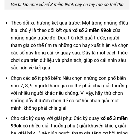
Vài bí kíp chơi xổ số 3 miền 99ok hay ho tay mơ có thể thử
Theo dõi xu hướng kết quả trước: Một trong những điều
ít ai chú ý là theo dõi kết quả
xổ số 3 miền 99ok
của
những ngày trước đó. Dựa trên kết quả trước, người
tham gia có thể tìm ra những con hay xuất hiện và chọn
các số này trong cái kỳ quay sau. Đây là một cách thức
chơi dựa trên dữ liệu và phân tích, giúp có cái nhìn sâu
sắc hơn về kết quả.
Chọn các số ít phổ biến: Nếu chọn những con phổ biến
như 7, 8, 9, người tham gia có thể phải chia giải thưởng
với nhiều người khác nếu chúng. Vì vậy, hãy thử chọn
những dãy ít được chọn để có cơ hội nhận giải một
mình, không phải chia giải.
Cho các kỳ quay với giải phụ: Các kỳ quay
xổ số 3 miền
99ok
có nhiều giải thưởng phụ ( giải khuyến khích, giải
ba, giải bảy,…) sẽ giúp người tham gia tăng cơ hội trúng