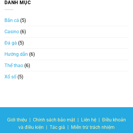
Xí
DANH MỤC
Hiệu
Ngầu
Quả
Nổ
Thắng
–
Lớn
Bắn cá
(5)
Bật
Mí
Casino
(6)
Chiến
Thuật
Mới
Đá gà
(5)
Nhất
2025
Hướng dẫn
(6)
Thể thao
(6)
Xổ số
(5)
Giới thiệu
|
Chính sách bảo mật
|
Liên hệ
|
Điều khoản
và điều kiện
|
Tác giả
|
Miễn trừ trách nhiệm