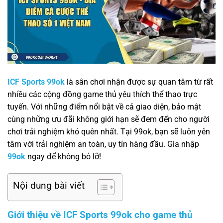
ICF Sports 99ok
là sân chơi nhận được sự quan tâm từ rất
nhiều các cộng đồng game thủ yêu thích thể thao trực
tuyến. Với những điểm nổi bật về cả giao diện, bảo mật
cùng những ưu đãi không giới hạn sẽ đem đến cho người
chơi trải nghiệm khó quên nhất. Tại 99ok, bạn sẽ luôn yên
tâm với trải nghiệm an toàn, uy tín hàng đầu. Gia nhập
99ok
ngay để không bỏ lỡ!
Nội dung bài viết
Giới thiệu về ICF Sports 99ok cho game thủ