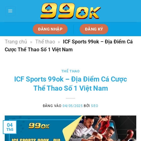
Bỏ
qua
nội
dung
ĐĂNG NHẬP
ĐĂNG KÝ
Trang chủ
»
Thể thao
»
ICF Sports 99ok – Địa Điểm Cá
Cược Thể Thao Số 1 Việt Nam
THỂ THAO
ICF Sports 99ok – Địa Điểm Cá Cược
Thể Thao Số 1 Việt Nam
ĐĂNG VÀO
04/05/2025
BỞI
SEO
04
Th5