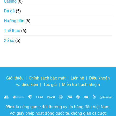
Casino
(6)
Chiến
Thuật
Mới
Đá gà
(5)
Nhất
2025
Hướng dẫn
(6)
Thể thao
(6)
Xổ số
(5)
Giới thiệu
|
Chính sách bảo mật
|
Liên hệ
|
Điều khoản
và điều kiện
|
Tác giả
|
Miễn trừ trách nhiệm
99ok
là cổng game đổi thưởng uy tín hàng đầu Việt Nam.
Với giấy phép hoạt động quốc tế, không gian cá cược