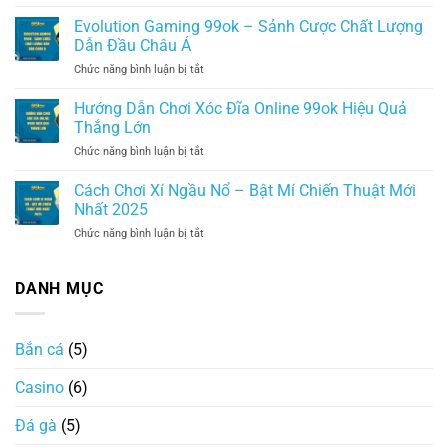
DG
Đường
Casino
Evolution Gaming 99ok – Sảnh Cược Chất Lượng
Giải
99ok
Trí
Dẫn Đầu Châu Á
–
Đổi
Chức năng bình luận bị tắt
ở
Sòng
Thưởng
Evolution
Bạc
Chất
Gaming
Hướng Dẫn Chơi Xóc Đĩa Online 99ok Hiệu Quả
Đẳng
Lượng
99ok
Cấp
Thắng Lớn
–
Hàng
Chức năng bình luận bị tắt
ở
Sảnh
Đầu
Hướng
Cược
Thị
Dẫn
Cách Chơi Xí Ngầu Nổ – Bật Mí Chiến Thuật Mới
Chất
Trường
Chơi
Lượng
Nhất 2025
Việt
Xóc
Dẫn
Chức năng bình luận bị tắt
ở
Đĩa
Đầu
Cách
Online
Châu
Chơi
99ok
Á
Xí
DANH MỤC
Hiệu
Ngầu
Quả
Nổ
Thắng
–
Lớn
Bắn cá
(5)
Bật
Mí
Casino
(6)
Chiến
Thuật
Mới
Đá gà
(5)
Nhất