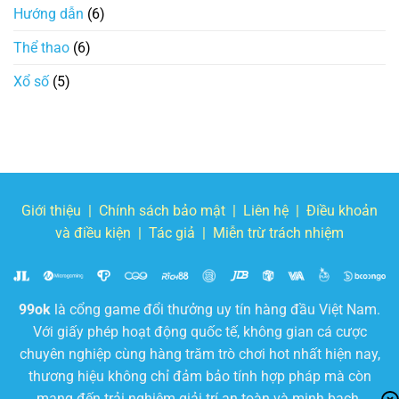
2025
Hướng dẫn
(6)
Thể thao
(6)
Xổ số
(5)
Giới thiệu
|
Chính sách bảo mật
|
Liên hệ
|
Điều khoản
và điều kiện
|
Tác giả
|
Miễn trừ trách nhiệm
99ok
là cổng game đổi thưởng uy tín hàng đầu Việt Nam.
Với giấy phép hoạt động quốc tế, không gian cá cược
chuyên nghiệp cùng hàng trăm trò chơi hot nhất hiện nay,
thương hiệu không chỉ đảm bảo tính hợp pháp mà còn
mang đến trải nghiệm giải trí an toàn và minh bạch.