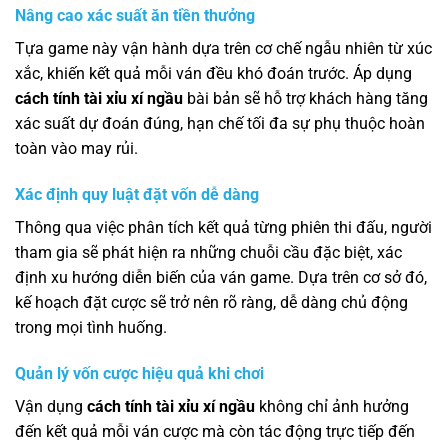
Nâng cao xác suất ăn tiền thưởng
Tựa game này vận hành dựa trên cơ chế ngẫu nhiên từ xúc
xắc, khiến kết quả mỗi ván đều khó đoán trước. Áp dụng
cách tính tài xỉu xí ngầu
bài bản sẽ hỗ trợ khách hàng tăng
xác suất dự đoán đúng, hạn chế tối đa sự phụ thuộc hoàn
toàn vào may rủi.
Xác định quy luật đặt vốn dễ dàng
Thông qua việc phân tích kết quả từng phiên thi đấu, người
tham gia sẽ phát hiện ra những chuỗi cầu đặc biệt, xác
định xu hướng diễn biến của ván game. Dựa trên cơ sở đó,
kế hoạch đặt cược sẽ trở nên rõ ràng, dễ dàng chủ động
trong mọi tình huống.
Quản lý vốn cược hiệu quả khi chơi
Vận dụng
cách tính tài xỉu xí ngầu
không chỉ ảnh hưởng
đến kết quả mỗi ván cược mà còn tác động trực tiếp đến