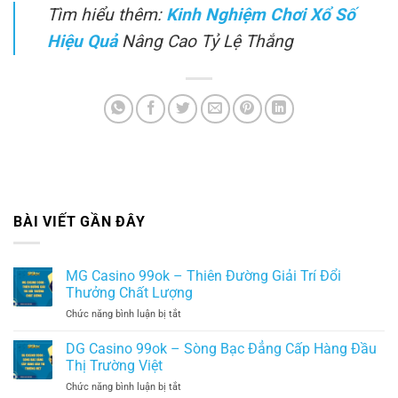
Tìm hiểu thêm:
Kinh Nghiệm Chơi Xổ Số
Hiệu Quả
Nâng Cao Tỷ Lệ Thắng
BÀI VIẾT GẦN ĐÂY
MG Casino 99ok – Thiên Đường Giải Trí Đổi
Thưởng Chất Lượng
Chức năng bình luận bị tắt
ở
MG
Casino
DG Casino 99ok – Sòng Bạc Đẳng Cấp Hàng Đầu
99ok
Thị Trường Việt
–
Chức năng bình luận bị tắt
ở
Thiên