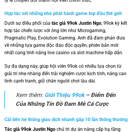
tỷ lệ chuyển đổi thành hội viên chính thức.
Hợp tác với những nhà phát hành game top đầu thế giới
Dưới sự điều phối của
tác giả 99ok Justin Ngo
, 99ok ký kết
hợp tác chiến lược với ông lớn như Microgaming,
Pragmatic Play, Evolution Gaming. Anh đã đàm phán đưa
về những tựa game độc đáo độc quyền, phiên bản mới
nhất cùng tính năng live casino và slot machine hấp dẫn.
Sự đa dạng này, giúp hội viên 99ok có nhiều lựa chọn từ
giải trí nhẹ nhàng đến trải nghiệm cược kịch tính, nâng cao
tính cạnh tranh, giữ chân người chơi lâu dài.
Xem thêm:
Giới Thiệu 99ok
– Điểm Đến
Của Những Tín Đồ Đam Mê Cá Cược
Cải tiến hệ thống giao dịch nhanh gấp 10 lần thông thường
Tác giả 99ok Justin Ngo
chủ trì dự án nâng cấp hạ tầng