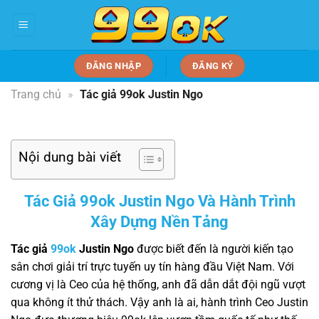
Bỏ
qua
nội
dung
ĐĂNG NHẬP
ĐĂNG KÝ
Trang chủ
»
Tác giả 99ok Justin Ngo
Nội dung bài viết
Tác Giả 99ok Justin Ngo Và Hành Trình
Xây Dựng Nền Tảng
Tác giả
99ok
Justin Ngo
được biết đến là người kiến tạo
sân chơi giải trí trực tuyến uy tín hàng đầu Việt Nam. Với
cương vị là Ceo của hệ thống, anh đã dẫn dắt đội ngũ vượt
qua không ít thử thách. Vậy anh là ai, hành trình Ceo Justin