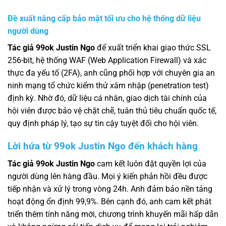
Đề xuất nâng cấp bảo mật tối ưu cho hệ thống dữ liệu
người dùng
Tác giả 99ok Justin Ngo
để xuất triển khai giao thức SSL
256-bit, hệ thống WAF (Web Application Firewall) và xác
thực đa yếu tố (2FA), anh cũng phối hợp với chuyên gia an
ninh mạng tổ chức kiểm thử xâm nhập (penetration test)
định kỳ. Nhờ đó, dữ liệu cá nhân, giao dịch tài chính của
hội viên được bảo vệ chặt chẽ, tuân thủ tiêu chuẩn quốc tế,
quy định pháp lý, tạo sự tin cậy tuyệt đối cho hội viên.
Lời hứa từ 99ok Justin Ngo đến khách hàng
Tác giả 99ok Justin Ngo
cam kết luôn đặt quyền lợi của
người dùng lên hàng đầu. Mọi ý kiến phản hồi đều được
tiếp nhận và xử lý trong vòng 24h. Anh đảm bảo nền tảng
hoạt động ổn định 99,9%. Bên cạnh đó, anh cam kết phát
triển thêm tính năng mới, chương trình khuyến mãi hấp dẫn