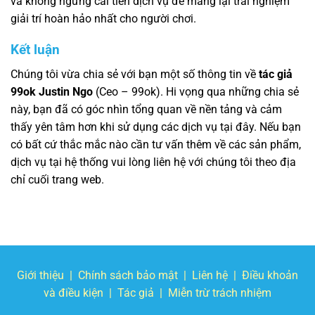
và không ngừng cải tiến dịch vụ để mang lại trải nghiệm
giải trí hoàn hảo nhất cho người chơi.
Kết luận
Chúng tôi vừa chia sẻ với bạn một số thông tin về
tác giả
99ok Justin Ngo
(Ceo – 99ok). Hi vọng qua những chia sẻ
này, bạn đã có góc nhìn tổng quan về nền tảng và cảm
thấy yên tâm hơn khi sử dụng các dịch vụ tại đây. Nếu bạn
có bất cứ thắc mắc nào cần tư vấn thêm về các sản phẩm,
dịch vụ tại hệ thống vui lòng liên hệ với chúng tôi theo địa
chỉ cuối trang web.
Giới thiệu
|
Chính sách bảo mật
|
Liên hệ
|
Điều khoản
và điều kiện
|
Tác giả
|
Miễn trừ trách nhiệm