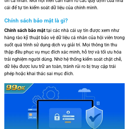
tin cá nhân. Mỗi hội viên cần nắm rõ các quy định của nhà
cái để tự tin kiểm soát dữ liệu của chính mình.
Chính sách bảo mật là gì?
Chính sách bảo mật
tại các nhà cái uy tín được xem như
hàng rào kỹ thuật bảo vệ dữ liệu cá nhân của hội viên trong
suốt quá trình sử dụng dịch vụ giải trí. Mọi thông tin thu
thập đều phục vụ mục đích xác minh, hỗ trợ và tối ưu hóa
trải nghiệm người dùng. Nhờ hệ thống kiểm soát chặt chẽ,
dữ liệu được lưu trữ an toàn, tránh rủi ro bị truy cập trái
phép hoặc khai thác sai mục đích.