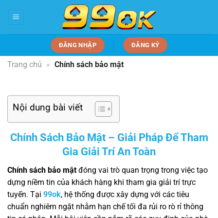
Bỏ
qua
nội
dung
ĐĂNG NHẬP
ĐĂNG KÝ
Trang chủ
»
Chính sách bảo mật
Nội dung bài viết
Chính Sách Bảo Mật – Giải Pháp Để Tham
Gia Giải Trí An Toàn
Chính sách bảo mật
đóng vai trò quan trọng trong việc tạo
dựng niềm tin của khách hàng khi tham gia giải trí trực
tuyến. Tại
99ok
, hệ thống được xây dựng với các tiêu
chuẩn nghiêm ngặt nhằm hạn chế tối đa rủi ro rò rỉ thông